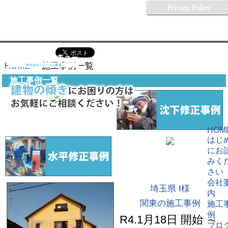
HOME
施工事例一覧
施工事例一覧
HOM
はじ
にお
みく
さい
会社
埼玉県 I様
内
関東の施工事例
施工
例
R4.1月18日 開始 ～
ブロ