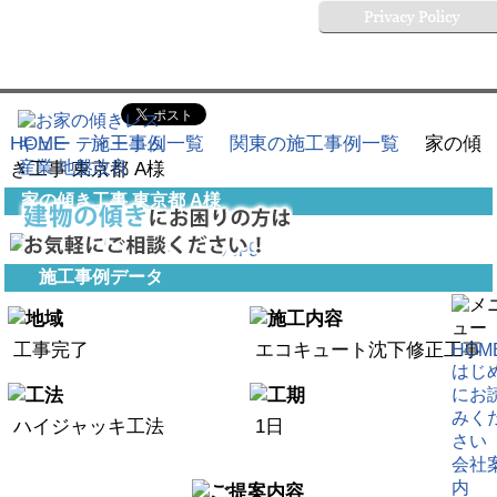
HOME
施工事例一覧
関東の施工事例一覧
家の傾
き工事 東京都 A様
家の傾き工事 東京都 A様
施工事例データ
工事完了
エコキュート沈下修正工事
HOM
はじ
にお
みく
ハイジャッキ工法
1日
さい
会社
内