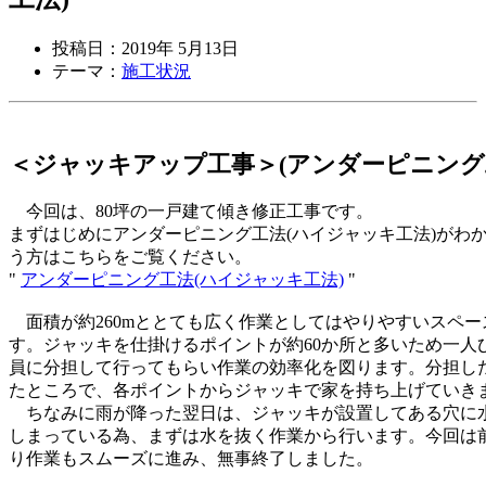
投稿日：2019年 5月13日
テーマ：
施工状況
＜ジャッキアップ工事＞(アンダーピニング
今回は、80坪の一戸建て傾き修正工事です。
まずはじめにアンダーピニング工法(ハイジャッキ工法)がわ
う方はこちらをご覧ください。
"
アンダーピニング工法(ハイジャッキ工法)
"
面積が約260mととても広く作業としてはやりやすいスペー
す。ジャッキを仕掛けるポイントが約60か所と多いため一人
員に分担して行ってもらい作業の効率化を図ります。分担し
たところで、各ポイントからジャッキで家を持ち上げていき
ちなみに雨が降った翌日は、ジャッキが設置してある穴に
しまっている為、まずは水を抜く作業から行います。今回は
り作業もスムーズに進み、無事終了しました。