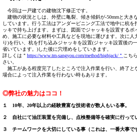
今回は一戸建ての建物沈下修正です。
建物の状況としは、外壁に亀裂、傾き傾斜が-50mmと大き
しています。行う工法はアンダーピニング工法で地中に杭を
ッキで持ち上げます。まずは、図面でジャッキを設置するポ
め、施工に必要な材料や工具などを現地に運びます。次に人力
り)を行い、杭を打ち込みジャッキを設置(ジャッキ設置後の
省いています。)した後に穴埋めをしていきます。
詳しくは＂
https://www.tm-sangyou.com/method/highjack/＂
こち
さい。
施工がある程度完了したところで注入作業を行い、終了と
場合によって注入作業を行わない時もあります。
◎弊社の魅力はココ！
１
10年、20年以上の経験豊富な技術者が数人もいる事。
２
自社にて油圧装置を完備し、点検整備等を確実に行って
３
チームワークを大切にしている事（これは、一番大事で