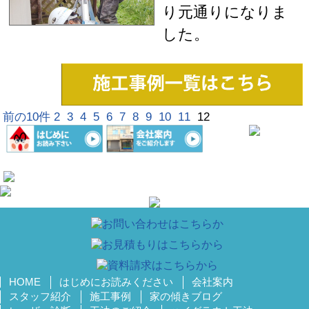
り元通りになりま
した。
前の10件
2
3
4
5
6
7
8
9
10
11
12
HOME
はじめにお読みください
会社案内
スタッフ紹介
施工事例
家の傾きブログ