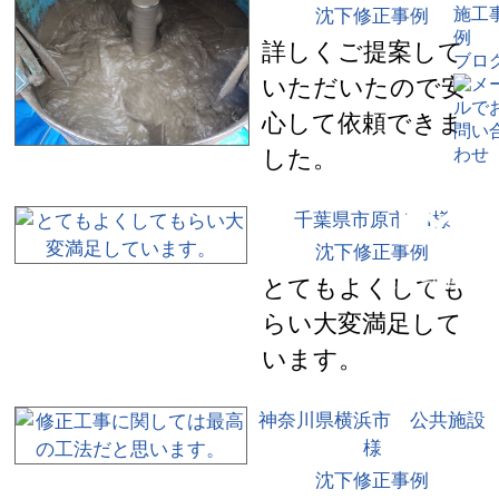
施工
沈下修正事例
例
詳しくご提案して
ブロ
いただいたので安
心して依頼できま
した。
千葉県市原市 I様
沈下修正事例
とてもよくしても
らい大変満足して
います。
神奈川県横浜市 公共施設
様
沈下修正事例