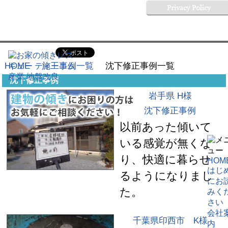
HOME
施工事例一覧
沈下修正事例一覧
沈下修正事例
岩手県 H様
沈下修正事例
以前あった傾いて
いる感覚が無くな
り、快適に暮らせ
HOM
はじ
るようになりまし
にお
た。
みく
さい
会社
千葉県印西市 K様
内